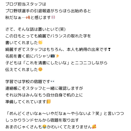
ブログ担当スタッフは
プロ野球選手の引退報道がちらほら出始めると
秋だなぁ…
と感じます
さて、そんな話は置いといて(笑)
この日もとっても綺麗でバランスの取れた字を
書いてくれました
綺麗すぎてスタッフはもちろん、本人も納得の出来です❣
名前を書く前にパシャリ
子どもは「これを清書にしたいな」とニコニコしながら
伝えてくれました
学習では学校の宿題です
連絡帳こそスタッフと一緒に確認しますが
それ以外はみんなもう自分自身で机の上に
準備してくれています
「めんどくさいなぁ～いやだなぁ～やらないよ？笑」と言いつつ
しっかりランドセルから宿題を取り出す
あまのじゃくさんも
かわいくてたまりません