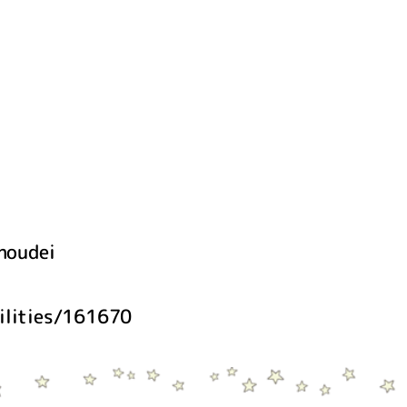
houdei
cilities/161670