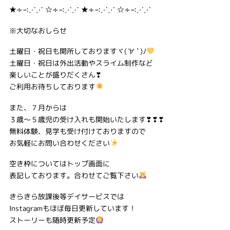
★∻∹⋰⋰ ☆∻∹⋰⋰ ★∻∹⋰⋰ ☆∻∹⋰⋰
※大切なおしらせ
土曜日・祝日も開所しておりますヾ(
´∀｀
)ﾉ
土曜日・祝日は外出活動やスライム制作など
楽しいことが盛りだくさん❣
ご利用お待ちしております
また、７月からは
３歳～５歳児の受け入れも開始いたします❣❣❣
無料体験、見学も受け付けておりますので
お気軽にお問い合わせください
空き枠についてはトップ画面に
表記しております。合わせてご覧下さい
きらきら放課後等デイサービスでは
Instagramもほぼ毎日更新しています！
ストーリーも随時更新予定