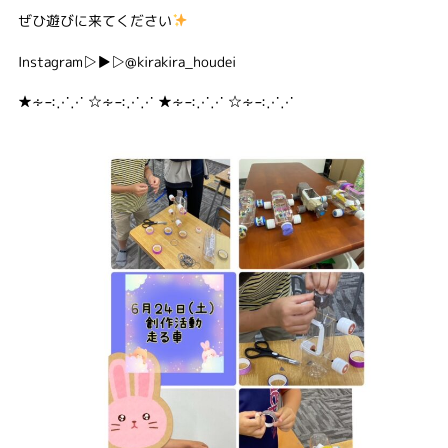
ぜひ遊びに来てください
Instagram▷▶▷@kirakira_houdei
★∻∹⋰⋰ ☆∻∹⋰⋰ ★∻∹⋰⋰ ☆∻∹⋰⋰